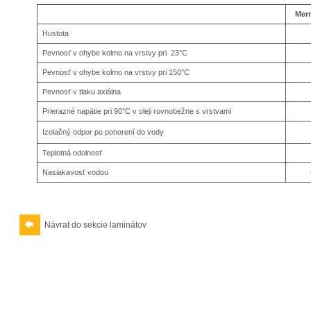
Mer
Hustota
Pevnosť v ohybe kolmo na vrstvy pri 23°C
Pevnosť v ohybe kolmo na vrstvy pri 150°C
Pevnosť v tlaku axiálna
Prierazné napätie pri 90°C v oleji rovnobežne s vrstvami
Izolačný odpor po ponorení do vody
Teplotná odolnosť
Nasiakavosť vodou
Návrat do sekcie laminátov