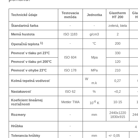
Testovacia
Glastherm
Gla
Technické údaje
Jednotka
metóda
HT 200
H
Štandartná farba
-
-
zelená, biela
Merná hustota
ISO 1183
g/cm3
2
1)
-
°C
200
Operačná teplota
Pevnosť v tlaku pri 23°C
330
ISO 604
Mpa
Pevnosť v tlaku pri 200°C
120
Pevnosť v ohybe 23°C
ISO 178
MPa
210
W
Kolmá tepelná vodivosť
0,27
m.k
Nasiakavosť
ISO 62
%
<0,2
Koeficient lineárnej
-6
Mettler TMA
10-15
10
K
rozťažnosti
2440x1220
Rozmery
-
mm
244
1830x915
Hrúbka
-
4
Tolerancia hrúbky
-
mm
+/- 0,05