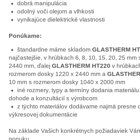
dobrá manipulácia
odolný voči olejom a vlhkosti
vynikajúce dielektrické vlastnosti
Ponúkame:
štandardne máme skladom
GLASTHERM HT
najčastejšie, v hrúbkach 6, 8, 10, 15, 20, 25 m
2440 mm, ďalej
GLASTHERM HT220
v hrúbkach
rozmerom dosky 1220 x 2440 mm a
GLASTHER
10 mm s rozmerom dosky 1040 x 2000 mm
iné rozmery, typy a termíny dodania materiál
dohode a konzultácií s výrobcom
z týchto materiálov dodávame najmä presne 
výkresovej dokumentácie
Na základe Vašich konkrétnych požiadaviek Vám
ponuku.