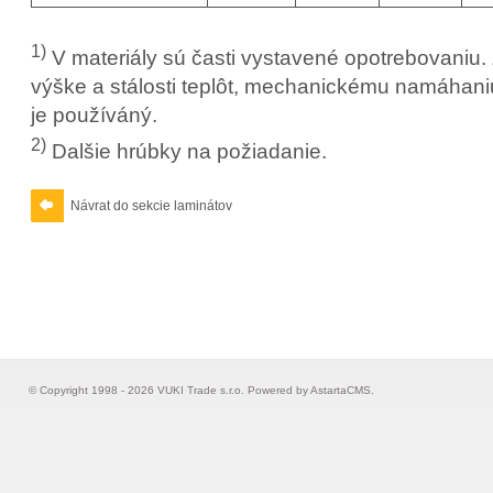
1)
V materiály sú časti vystavené opotrebovaniu. 
výške a stálosti teplôt, mechanickému namáhaniu
je používáný.
2)
Dalšie hrúbky na požiadanie.
Návrat do sekcie laminátov
© Copyright 1998 - 2026 VUKI Trade s.r.o. Powered by
AstartaCMS
.