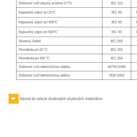
Odolnosť voči plazivý prúdom (CTI)
IEC 112
Kapacitný odpor pri 20°C
IEC 93
Kapacitný odpor pri 400°C
IEC 93
Kapacitný odpor pri 500°C
IEC 93
Stratový činiteľ
IEC 250
Permitivita pri 20 °C
IEC 250
Permitivita pri 400 °C
IEC 250
Odolnosť voči elektrickému oblúku
ASTM D495
Odolnosť voči elektrickému oblúku
VDE 0303
Návrat do sekcie doskových sľudových materiálov