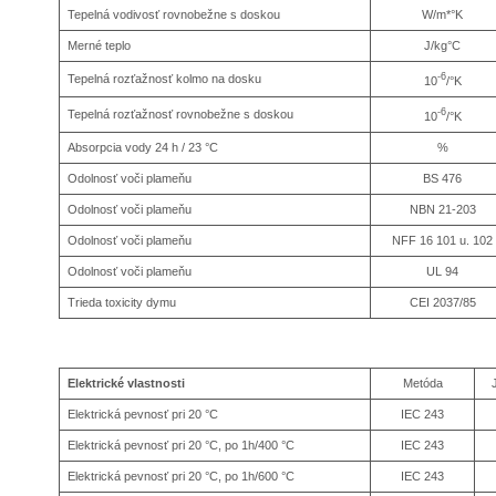
Tepelná vodivosť rovnobežne s doskou
W/m*°K
Merné teplo
J/kg°C
-6
Tepelná rozťažnosť kolmo na dosku
10
/°K
-6
Tepelná rozťažnosť rovnobežne s doskou
10
/°K
Absorpcia vody 24 h / 23 °C
%
Odolnosť voči plameňu
BS 476
Odolnosť voči plameňu
NBN 21-203
Odolnosť voči plameňu
NFF 16 101 u. 102
Odolnosť voči plameňu
UL 94
Trieda toxicity dymu
CEI 2037/85
Elektrické vlastnosti
Metóda
Elektrická pevnosť pri 20 °C
IEC 243
Elektrická pevnosť pri 20 °C, po 1h/400 °C
IEC 243
Elektrická pevnosť pri 20 °C, po 1h/600 °C
IEC 243