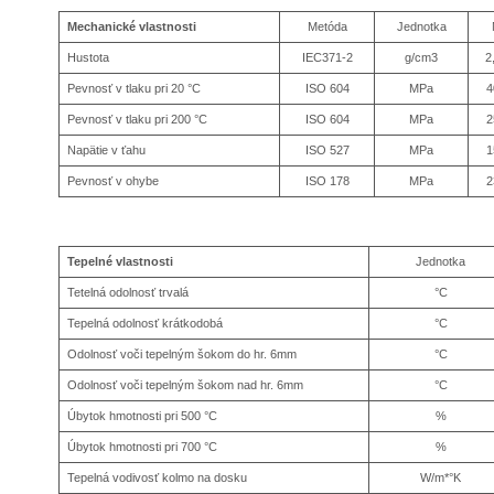
Mechanické vlastnosti
Metóda
Jednotka
Hustota
IEC371-2
g/cm3
2
Pevnosť v tlaku pri 20 °C
ISO 604
MPa
4
Pevnosť v tlaku pri 200 °C
ISO 604
MPa
2
Napätie v ťahu
ISO 527
MPa
1
Pevnosť v ohybe
ISO 178
MPa
2
Tepelné vlastnosti
Jednotka
Tetelná odolnosť trvalá
°C
Tepelná odolnosť krátkodobá
°C
Odolnosť voči tepelným šokom do hr. 6mm
°C
Odolnosť voči tepelným šokom nad hr. 6mm
°C
Úbytok hmotnosti pri 500 °C
%
Úbytok hmotnosti pri 700 °C
%
Tepelná vodivosť kolmo na dosku
W/m*°K