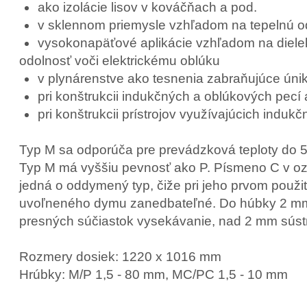
ako izolácie lisov v kováčňach a pod.
v sklennom priemysle vzhľadom na tepelnú od
vysokonapäťové aplikácie vzhľadom na dielekt
odolnosť voči elektrickému oblúku
v plynárenstve ako tesnenia zabraňujúce úniku
pri konštrukcii indukčných a oblúkových pecí 
pri konštrukcii prístrojov využívajúcich induk
Typ M sa odporúča pre prevádzková teploty do 5
Typ M má vyššiu pevnosť ako P. Písmeno C v o
jedná o oddymený typ, čiže pri jeho prvom použit
uvoľneného dymu zanedbateľné. Do húbky 2 mm
presných súčiastok vysekávanie, nad 2 mm súst
Rozmery dosiek: 1220 x 1016 mm
Hrúbky: M/P 1,5 - 80 mm, MC/PC 1,5 - 10 mm