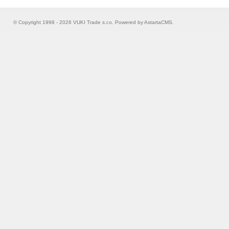
© Copyright 1998 - 2026 VUKI Trade s.r.o. Powered by
AstartaCMS
.